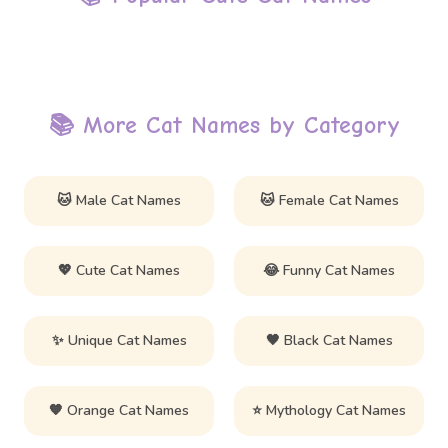
📚 More Cat Names by Category
🐱 Male Cat Names
🐱 Female Cat Names
💖 Cute Cat Names
😂 Funny Cat Names
✨ Unique Cat Names
🖤 Black Cat Names
🧡 Orange Cat Names
⭐ Mythology Cat Names