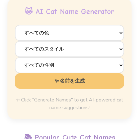
🐱 AI Cat Name Generator
✨ 名前を生成
✨ Click "Generate Names" to get AI-powered cat
name suggestions!
📚 Popular
Cute Cat Names