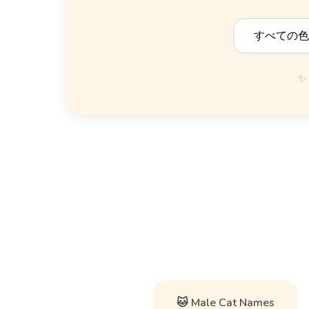
✨ 
🐱 Male Cat Names