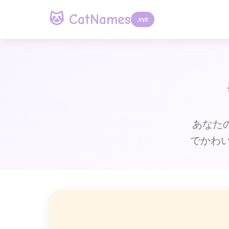
🐱 CatNames
.xyz
あなたの
でかわ